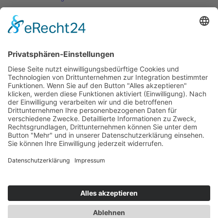
PeKoNa Immobilien GmbH, Ansbacher Str. 8, 91126 Schwabach |