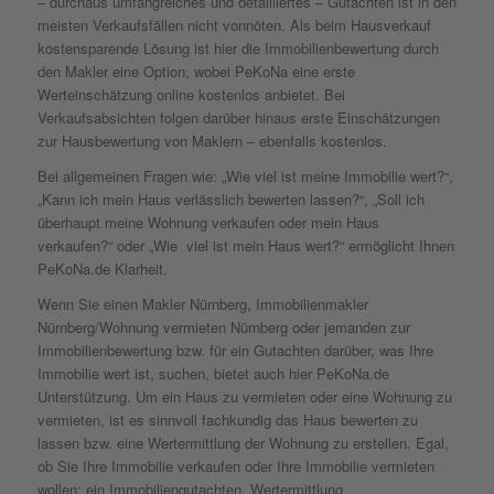
– durchaus umfangreiches und detailliertes – Gutachten ist in den
meisten Verkaufsfällen nicht vonnöten. Als beim Hausverkauf
kostensparende Lösung ist hier die Immobilienbewertung durch
den Makler eine Option, wobei PeKoNa eine erste
Werteinschätzung online kostenlos anbietet. Bei
Verkaufsabsichten folgen darüber hinaus erste Einschätzungen
zur Hausbewertung von Maklern – ebenfalls kostenlos.
Bei allgemeinen Fragen wie: „Wie viel ist meine Immobilie wert?“,
„Kann ich mein Haus verlässlich bewerten lassen?“, „Soll ich
überhaupt meine Wohnung verkaufen oder mein Haus
verkaufen?“ oder „Wie viel ist mein Haus wert?“ ermöglicht Ihnen
PeKoNa.de Klarheit.
Wenn Sie einen Makler Nürnberg, Immobilienmakler
Nürnberg/Wohnung vermieten Nürnberg oder jemanden zur
Immobilienbewertung bzw. für ein Gutachten darüber, was Ihre
Immobilie wert ist, suchen, bietet auch hier PeKoNa.de
Unterstützung. Um ein Haus zu vermieten oder eine Wohnung zu
vermieten, ist es sinnvoll fachkundig das Haus bewerten zu
lassen bzw. eine Wertermittlung der Wohnung zu erstellen. Egal,
ob Sie Ihre Immobilie verkaufen oder Ihre Immobilie vermieten
wollen: ein Immobiliengutachten, Wertermittlung