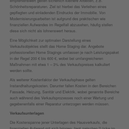
empfehlenswert gelten sicherlich kleinere Arbeiten, z.B.
Schönheitsreparaturen. Ziel ist hierbei das Verleihen eines
gepflegten und einladenden Eindrucks der Immobilie. Von
Modernisierungsarbeiten ist aufgrund des praktischen wie
finanziellen Aufwandes im Regelfall abzusehen, häufig stellen
diese sich nicht als lohnenswert heraus.
Eine Möglichkeit zur optimalen Darstellung eines
Verkaufsobjektes stellt das Home Staging dar. Angebote
professionellen Home Stagings umfassen je nach Leistungspaket
in der Regel 200 € bis 600 €, wobei bei umfangreicheren
Maßnahmen mit etwa 1 – 3% des Verkaufspreises kalkuliert
werden sollte.
Als weiterer Kostenfaktor der Verkaufsphase gelten
Instandhaltungskosten. Darunter fallen Kosten in den Bereichen
Fassade, Heizung, Sanitär und Elektrik, wobei genannte Bereiche
auch während des Verkaufsprozesses noch einer Wartung und
gegebenenfalls einer Reparatur unterzogen werden müssen.
Verkaufsunterlagen
Die Kostenspanne jener Unterlagen des Hausverkaufs, die
finanziellen Aufwand mit sich bringen, liegt zwischen [Lücke im